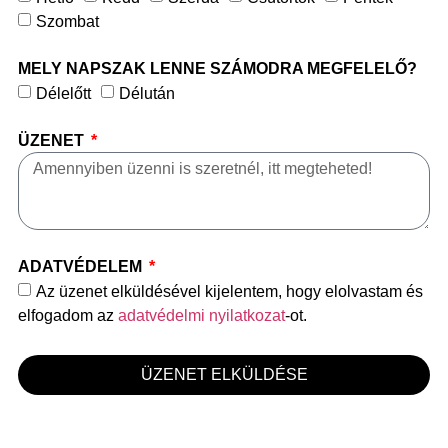
Szombat
MELY NAPSZAK LENNE SZÁMODRA MEGFELELŐ?
Délelőtt
Délután
ÜZENET
ADATVÉDELEM
Az üzenet elküldésével kijelentem, hogy elolvastam és
elfogadom az
adatvédelmi nyilatkozat
-ot.
ÜZENET ELKÜLDÉSE