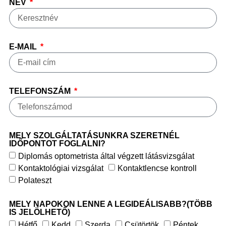
NÉV
E-MAIL
TELEFONSZÁM
MELY SZOLGÁLTATÁSUNKRA SZERETNÉL
IDŐPONTOT FOGLALNI?
Diplomás optometrista által végzett látásvizsgálat
Kontaktológiai vizsgálat
Kontaktlencse kontroll
Polateszt
MELY NAPOKON LENNE A LEGIDEÁLISABB?(TÖBB
IS JELÖLHETŐ)
Hétfő
Kedd
Szerda
Csütörtök
Péntek