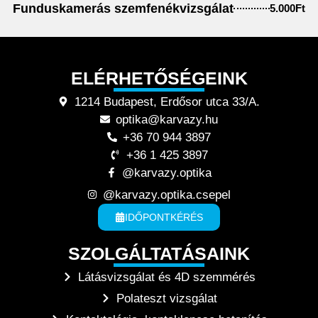
Funduskamerás szemfenékvizsgálat
5.000Ft
ELÉRHETŐSÉGEINK
1214 Budapest, Erdősor utca 33/A.
optika@karvazy.hu
+36 70 944 3897
+36 1 425 3897
@karvazy.optika
@karvazy.optika.csepel
IDŐPONTKÉRÉS
SZOLGÁLTATÁSAINK
Látásvizsgálat és 4D szemmérés
Polateszt vizsgálat