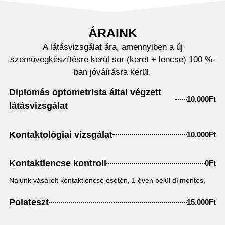
ÁRAINK
A látásvizsgálat ára, amennyiben a új
szemüvegkészítésre kerül sor (keret + lencse) 100 %-
ban jóváírásra kerül.
Diplomás optometrista által végzett
10.000Ft
látásvizsgálat
Kontaktológiai vizsgálat
10.000Ft
Kontaktlencse kontroll
0Ft
Nálunk vásárolt kontaktlencse esetén, 1 éven belül díjmentes.
Polateszt
15.000Ft