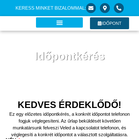
KERESS MINKET BIZALOMMAL:
IDŐPONT
Időpontkérés
Vedd fel velünk a kapcsolatot időpontért!
KEDVES ÉRDEKLŐDŐ!
Ez egy előzetes időpontkérés, a konkrét időpontot telefonon
fogjuk véglegesíteni. Az űrlap beküldését követően
munkatársunk felveszi Veled a kapcsolatot telefonon, és
véglegesíti a konkrét időpontot a választott szolgáltatásra.