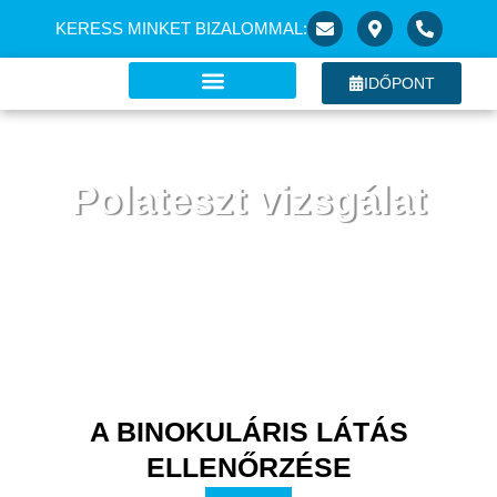
KERESS MINKET BIZALOMMAL:
IDŐPONT
Polateszt vizsgálat
Speciális vizsgálat a rejtett kancsalság kiszűrésére
A BINOKULÁRIS LÁTÁS
ELLENŐRZÉSE