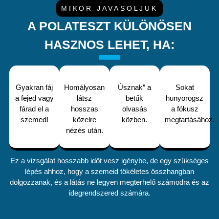
MIKOR JAVASOLJUK
A POLATESZT KÜLÖNÖSEN
HASZNOS LEHET, HA:
Gyakran fáj
Homályosan
Úsznak” a
Sokat
a fejed vagy
látsz
betűk
hunyorogsz
fárad el a
hosszas
olvasás
a fókusz
szemed!
közelre
közben.
megtartásához.
nézés után.
Ez a vizsgálat hosszabb időt vesz igénybe, de egy szükséges
lépés ahhoz, hogy a szemeid tökéletes összhangban
dolgozzanak, és a látás ne legyen megterhelő számodra és az
idegrendszered számára.