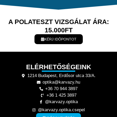
A POLATESZT VIZSGÁLAT ÁRA:
15.000FT
KÉRJ IDŐPONTOT
ELÉRHETŐSÉGEINK
1214 Budapest, Erdősor utca 33/A.
optika@karvazy.hu
+36 70 944 3897
+36 1 425 3897
@karvazy.optika
@karvazy.optika.csepel