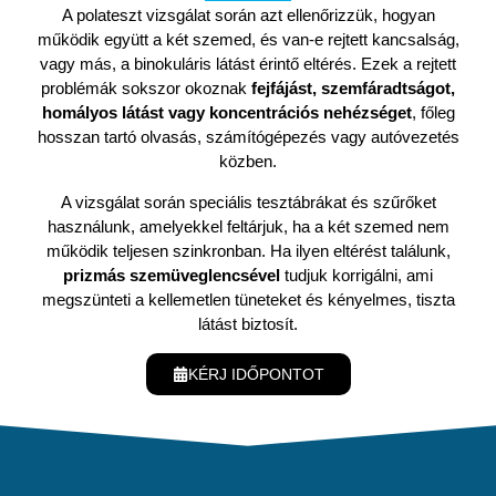
A polateszt vizsgálat során azt ellenőrizzük, hogyan
működik együtt a két szemed, és van-e rejtett kancsalság,
vagy más, a binokuláris látást érintő eltérés. Ezek a rejtett
problémák sokszor okoznak
fejfájást, szemfáradtságot,
homályos látást vagy koncentrációs nehézséget
, főleg
hosszan tartó olvasás, számítógépezés vagy autóvezetés
közben.
A vizsgálat során speciális tesztábrákat és szűrőket
használunk, amelyekkel feltárjuk, ha a két szemed nem
működik teljesen szinkronban. Ha ilyen eltérést találunk,
prizmás szemüveglencsével
tudjuk korrigálni, ami
megszünteti a kellemetlen tüneteket és kényelmes, tiszta
látást biztosít.
KÉRJ IDŐPONTOT