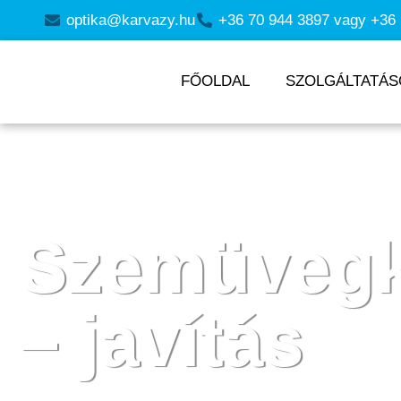
optika@karvazy.hu
+36 70 944 3897 vagy +36 
FŐOLDAL
SZOLGÁLTATÁS
Szemüvegk
– javítás
Javítás saját műhelyben, profi eszközökkel!