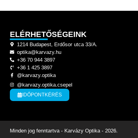
ELÉRHETŐSÉGEINK
1214 Budapest, Erdősor utca 33/A.
optika@karvazy.hu
+36 70 944 3897
+36 1 425 3897
@karvazy.optika
@karvazy.optika.csepel
IDŐPONTKÉRÉS
Minden jog fenntartva - Karvázy Optika - 2026.