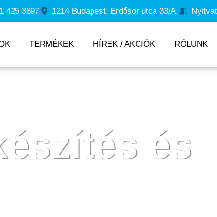
1 425 3897
1214 Budapest, Erdősor utca 33/A.
Nyitva
OK
TERMÉKEK
HÍREK / AKCIÓK
RÓLUNK
észítés és