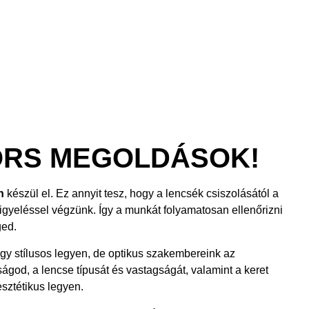
ORS MEGOLDÁSOK!
n
készül el. Ez annyit tesz, hogy a lencsék csiszolásától a
figyeléssel végzünk. Így a munkát folyamatosan ellenőrizni
ged.
ogy stílusos legyen, de optikus szakembereink az
ságod, a lencse típusát és vastagságát, valamint a keret
sztétikus legyen.