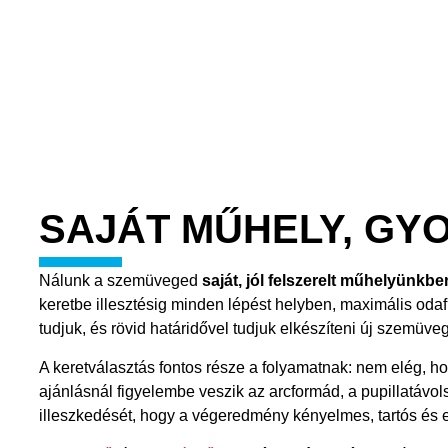
SAJÁT MŰHELY, GY
Nálunk a szemüveged
saját, jól felszerelt műhelyünkbe
keretbe illesztésig minden lépést helyben, maximális oda
tudjuk, és rövid határidővel tudjuk elkészíteni új szemüve
A keretválasztás fontos része a folyamatnak: nem elég, h
ajánlásnál figyelembe veszik az arcformád, a pupillatávol
illeszkedését, hogy a végeredmény kényelmes, tartós és e