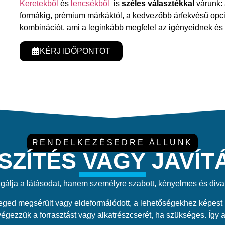
Keretekből
és
lencsékből
is
széles választékkal
várunk: 
formákig, prémium márkáktól, a kedvezőbb árfekvésű opció
kombinációt, ami a leginkább megfelel az igényeidnek és 
KÉRJ IDŐPONTOT
RENDELKEZÉSEDRE ÁLLUNK
SZÍTÉS VAGY JAVÍT
álja a látásodat, hanem személyre szabott, kényelmes és diva
d megsérült vagy eldeformálódott, a lehetőségekhez képest igy
végezzük a forrasztást vagy alkatrészcserét, ha szükséges. Így a 