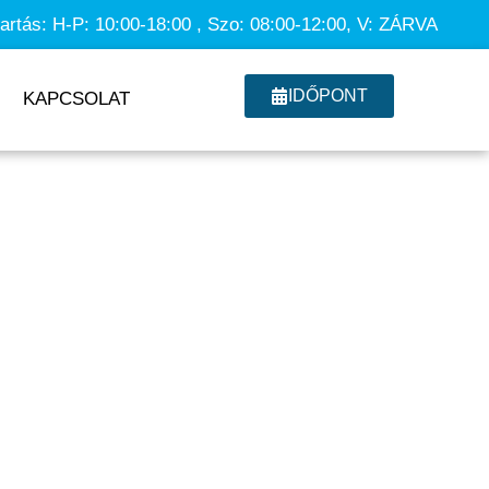
tartás: H-P: 10:00-18:00 , Szo: 08:00-12:00, V: ZÁRVA
IDŐPONT
KAPCSOLAT