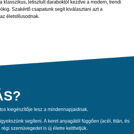
a klasszikus, letisztult daraboktól kezdve a modern, trendi
kig. Szakértő csapatunk segít kiválasztani azt a
az életstílusodnak.
ÁS?
tos kiegészítője lesz a mindennapjaidnak.
ekszünk segíteni. A keret anyagától függően (acél, titán, és
régi szemüvegedet is új életre kelthetjük.