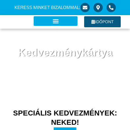
KERESS MINKET BIZALOMMAL:
IDŐPONT
Kedvezménykártya
Exkluzív előnyök a csepeli Karvázy Optikában
SPECIÁLIS KEDVEZMÉNYEK:
NEKED!