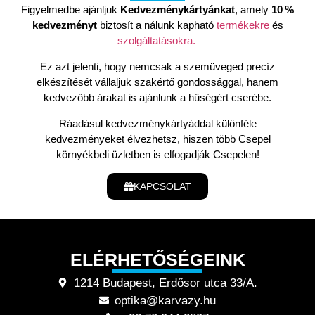
Figyelmedbe ajánljuk
Kedvezménykártyánkat
, amely
10 %
kedvezményt
biztosít a nálunk kapható
termékekre
és
szolgáltatásokra.
Ez azt jelenti, hogy nemcsak a szemüveged precíz
elkészítését vállaljuk szakértő gondossággal, hanem
kedvezőbb árakat is ajánlunk a hűségért cserébe.
Ráadásul kedvezménykártyáddal különféle
kedvezményeket élvezhetsz, hiszen több Csepel
környékbeli üzletben is elfogadják Csepelen!
KAPCSOLAT
ELÉRHETŐSÉGEINK
1214 Budapest, Erdősor utca 33/A.
optika@karvazy.hu