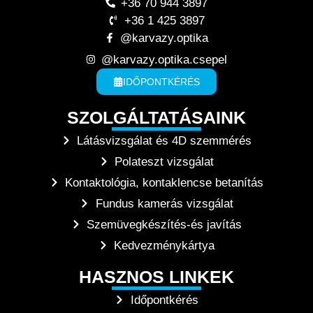
+36 70 944 3897
+36 1 425 3897
@karvazy.optika
@karvazy.optika.csepel
IDŐPONTKÉRÉS
SZOLGÁLTATÁSAINK
Látásvizsgálat és 4D szemmérés
Polateszt vizsgálat
Kontaktológia, kontaklencse betanítás
Fundus kamerás vizsgálat
Szemüvegkészítés-és javítás
Kedvezménykártya
HASZNOS LINKEK
Időpontkérés